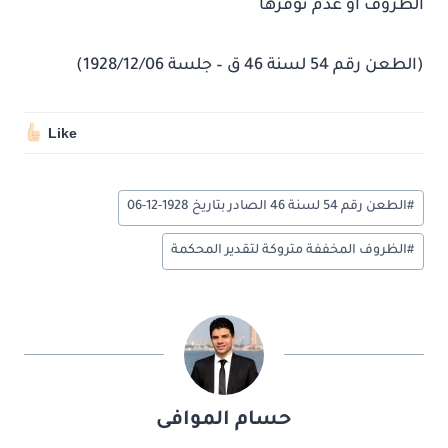
الظروف أو عدم توفرها
(الطعن رقم 54 لسنة 46 ق – جلسة 1928/12/06)
Like
وسوم
#
الطعن رقم 54 لسنة 46 الصادر بتاريخ 1928-12-06
المقال:
#
الظروف المخففة متروكة لتقدير المحكمة
حسام الموافى