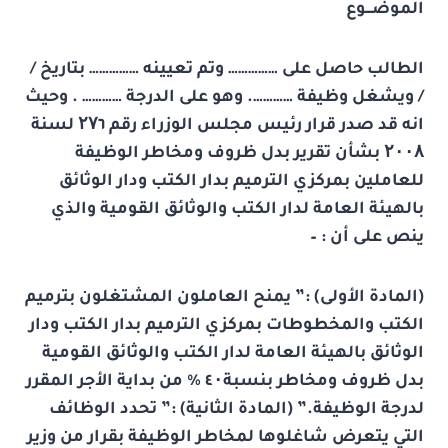
الموضـــوع
الطالب حاصل على …………… وتم تعيينه …………… بتاريخ /
/ ويشغل وظيفة …………. وهو على الدرجة ………… . وحيث
انه قد صدر قرار رئيس مجلس الوزراء رقم
٦ لسنة
۲۷
۲۰۰۸
بشأن تقرير بدل ظروف ومخاطر الوظيفة
للعاملين بمركزي الترميم بدار الكتب ودار الوثائق
بالهيئة العامة لدار الكتب والوثائق القومية والذي
ينص على أن : –
(المادة الأولى) :” يمنح العاملون المشتغلون بترميم
الكتب والمخطوطات بمركزي الترميم بدار الكتب ودار
الوثائق بالهيئة العامة لدار الكتب والوثائق القومية
بدل ظروف ومخاطر بنسبة٤
۰ %
من بداية الأجر المقرر
لدرجة الوظيفة.” (المادة الثانية) :” تحدد الوظائف
التي يتعرض شاغلوها لمخاطر الوظيفة بقرار من وزير