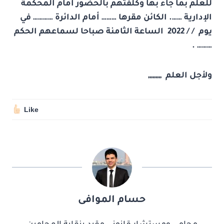
للعلم بما جاء بها وكلفتهم بالحضور أمام المحكمة
الإدارية ……. الكائن مقرها ……… أمام الدائرة ………… في
يوم / /
2022
الساعة الثامنة صباحا لسماعهم الحكم
……… .
ولأجل العلم ,,,,,,,,,
Like
حسام الموافى