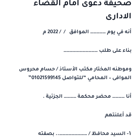
صحيفة دعوى أمام القضاء
الادارى
أنه في يوم …………… الموافق / /
2022
م
بناء على طلب ……………………………
وموطنه المختار مكتب الأستاذ / حسام محروس
الموافى – المحامي “للتواصل 01021599145”
أنا ………… محضر محكمة ………… الجزئية .
قد أعلنتهم
۱-
السيد محافظ / ……………………….. بصفته