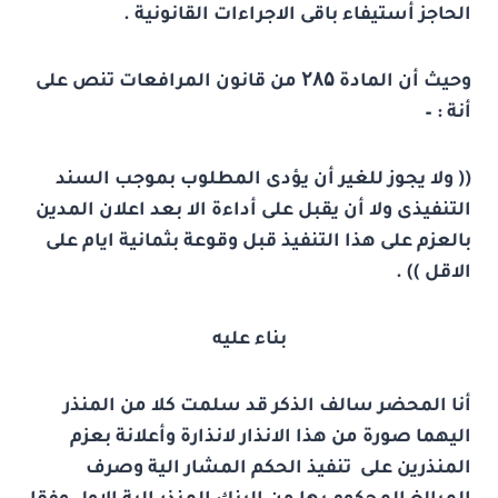
الحاجز أستيفاء باقى الاجراءات القانونية .
وحيث أن المادة
۲۸۵
من قانون المرافعات تنص على
أنة : –
(( ولا يجوز للغير أن يؤدى المطلوب بموجب السند
التنفيذى ولا أن يقبل على أداءة الا بعد اعلان المدين
بالعزم على هذا التنفيذ قبل وقوعة بثمانية ايام على
الاقل )) .
بناء عليه
أنا المحضر سالف الذكر قد سلمت كلا من المنذر
اليهما صورة من هذا الانذار لانذارة وأعلانة بعزم
المنذرين على تنفيذ الحكم المشار الية وصرف