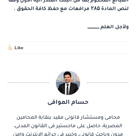
المبالغ المحكوم بها من البنك المنذر الية الاول وفقا
لنص المادة
۲۸۵
مرافعات مع حفظ كافة الحقوق .
ولأجل العلم ,,,,,,,,,,,,,
Like
حسام الموافى
محامى ومستشار قانونى مقيد بنقابة المحامين
المصرية، حاصل على ماجستير فى القانون المدنى،
مدون وباحث قانونى، وخبير فى جرائم الانترنت وامن