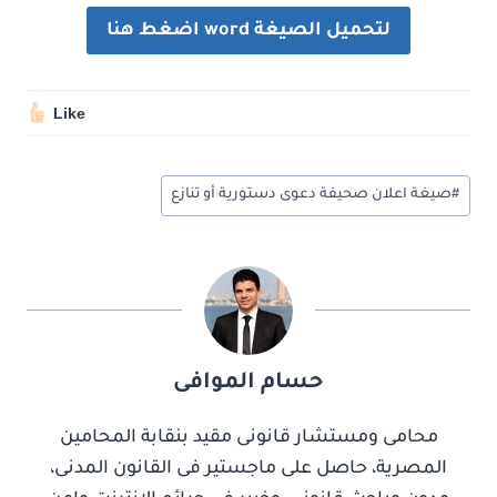
لتحميل الصيغة word اضغط هنا
Like
وسوم
#
صيغة اعلان صحيفة دعوى دستورية أو تنازع
المقال:
حسام الموافى
محامى ومستشار قانونى مقيد بنقابة المحامين
المصرية، حاصل على ماجستير فى القانون المدنى،