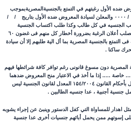
روض ضده الأول رغبتهم في التمتع بالجنسيةالمصريةبموجب
/
۰۰۰۰
والمعلن لسيادة المعروض ضده الأول بتاريج / /
تعب الجنسيه في كل طالب وكذا طلب اكتساب الجنسية
بصلب أعلان الرغبة بضرورة أخطار كل منهم فى غضون ٦
۰
ى التمتع بالجنسية المصرية بما أل الية طلبهم إلا أن سيادة
رك ساكنا .
ية المصرية دون مسوغ قانونى رغم توافر كافة شرائطها فيهم
 خاصة ….. إذا ما أخذ في الاعتبار منح المعروض ضدهما
 بأحكام القانون
۲۰۰
٤/
۱۵
٤ المعدل لقانون الجنسية ليس
جنسية أجنبية ، عدا جنسيه الطالبين .
ل اهدار للمساواة التي كفل الدستور وينبئ عن إجراء يشوبه
 علی إسوتهم ممن يحمل أبائهم جنسيات أخرى عدا جنسية