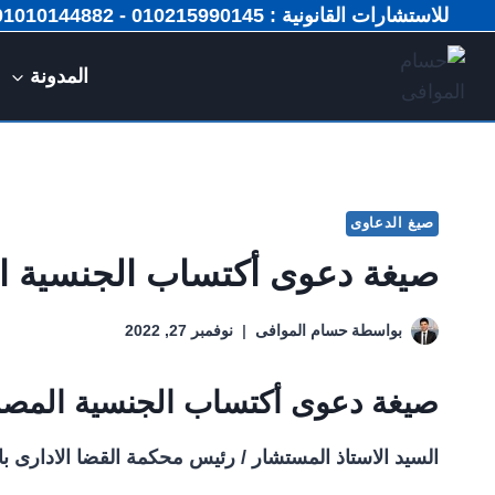
لتجاوز
للاستشارات القانونية : 010215990145 - 01010144882 📞
لى
لمحتوى
المدونة
صيغ الدعاوى
صيغة دعوى أكتساب الجنسية الم
بواسطة
حسام الموافى
نوفمبر 27, 2022
صيغة دعوى أكتساب الجنسية المصرية
السيد الاستاذ المستشار / رئيس محكمة القضا الادارى بالق