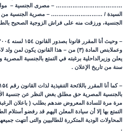
……………………………… – مصرى الجنسية – موالي
السيدة / ………………………. – مصرية الجنسية من و
الجنسية، ورزقت منه على فراش الزوجية الصحيح بالطالبي
– وحيث أنا المقرر قانونا بصدور القانون
٤ لسنه
۱۵
٤ المعدل لبعض احكام القانون الجنسية رقم
۲۰۰
وعملابنص المادة (
۳)
من – هذا القانون يكون لمن ولد لا
يعلن وزيرالداحلية برغبته في التمتع بالجنسية المصرية و
سنة من تاريخ الإعلان .
– كما أنا المقرر باللائحة التنفيذية لذات القانون رقم
٤/
۱۵
بالجنسية المصرية حق مطلق بغض النظر عن جنسية الأب 
مرة مرة للسادة المعروض ضدهم بطلب ( باعلان الرغبة ف
التمتع بها إلا أن سيادة المعلن اليهم قد رفضو أستلام ال
المحاولات الودية المتكررة للطالبيين والتى أنتهت جميع
.