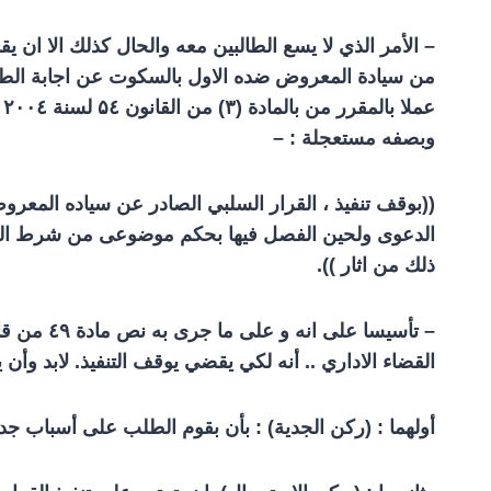
– الأمر الذي لا يسع الطالبين معه والحال كذلك الا ان 
من سيادة المعروض ضده الاول بالسكوت عن اجابة الطالبي
عملا بالمقرر من بالمادة (
۳)
من القانون
٤ لسنة
۵
٤ المعدل لبعض احكام قانون الجنسية رقم
۲۰۰
وبصفه مستعجلة : –
((بوقف تنفيذ ، القرار السلبي الصادر عن سياده المعروض
الدعوى ولحين الفصل فيها بحكم موضوعى من شرط الحصو
ذلك من اثار )).
– تأسيسا على انه و على ما جرى به نص مادة ٤
۹
من قان
القضاء الاداري .. أنه لكي يقضي يوقف التنفيذ. لابد وأن
أولهما : (ركن الجدية) : بأن بقوم الطلب على أسباب جد