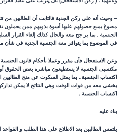
وثانيهما : ( ركن الاستعجال) بان پترتب على تنفيذ القرار
– وحيث أنه علي ركن الجدية فالثابت أن الطالبين من ت
مصوغ يمنع حصولهم عليها أسوة بذويهم ممن يحملون نفس
الجنسية . بما بر جح معه والحال كذلك إلغاء القرار ا
في الموضوع بما يتوافر معة الجنسية الجدية في شأن م
وعن الاستعجال فأن مقرر وعملا بأحكام قانون الجنسية
مكتسبى الجنسية لا يستطيعون مباشره بعض الحقوق أو ا
اكتساب الجنسية.. بما يمثل السكوت عن منح الطالبين الج
يخشى معه من فوات الوقت وهي النتائج لا يمكن تداركها ل
اكتساب الجنسية .
بناء عليه
يلتمس الطالبين بعد الاطلاع على هذا الطلب و القواعد الم