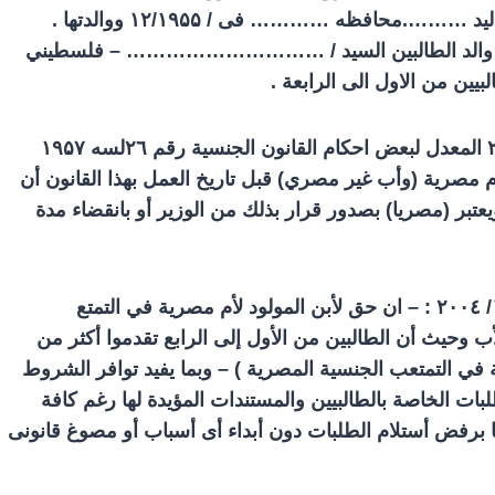
د ……….محافظه ………… فى /
۱۲/۱۹۵۵
ووالدتها .
الد الطالبين السيد / ………………………… – فلسطيني
ين من الاول الى الرابعة .
٦لسه
۲
۱۹۵۷
م مصرية (وأب غير مصري) قبل تاريخ العمل بهذا القانون أن
يعتبر (مصريا) بصدور قرار بذلك من الوزير أو بانقضاء مدة
۲۰۰
٤ : – ان حق لأبن المولود لأم مصرية في التمتع
وحيث أن الطالبين من الأول إلى الرابع تقدموا أكثر من
ي التمتعب الجنسية المصرية ) – وبما يفيد توافر الشروط
طلبات الخاصة بالطالبيين والمستندات المؤيدة لها رغم كافة
ها برفض أستلام الطلبات دون أبداء أى أسباب أو مصوغ قانونى