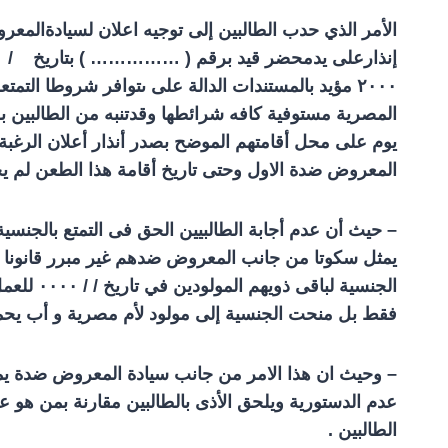
الأمر الذي حدب الطالبين إلى توجيه اعلان لسيادةالمع
إنذارعلى يدمحضر قيد برقم ( …………… ) بتاریخ / 
۲۰۰۰
مؤيد بالمستندات الدالة على ىتوافر شروطا التم
المصرية مستوفية كافه شرائطها وقدتنبه من الطالبين 
يوم على محل أقامتهم الموضح بصدر أنذار أعلان الرغبة ف
المعروض ضدة الاول وحتى تاريخ أقامة هذا الطعن لم يح
– حيث أن عدم أجابة الطالبيين الحق فى التمتع بالجنس
يمثل سكوتا من جانب المعروض ضدهم غير مبرر قانونا …
الجنسية لباقى ذويهم المولودين في تاريخ / /
۰۰۰۰
للعمل
فقط بل منحت الجنسية إلى مولود لأم مصرية و أب يحمل 
– وحيث ان هذا الامر من جانب سيادة المعروض ضدة يمث
عدم الدستورية ويلحق الأذى بالطالبين مقارنة بمن هو
الطالبين .