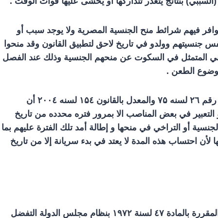
 (السببي) بنتائج يتعذر تتداركها أو يخشى عليها فوات الوقت .
توافر فيهم شرائط منح الجنسية المصرية ولا يوجد سبب أو
 جنسيتهم وولدو في تاريخ لاحق لتطبيق القانون وقد منحوا
لسلبي المتمثل في السكوت عن منحهم الجنسية وذلك عند الفصل
وضوع الطعن .
 رقم
٦ لسنه
۲
۷۵
والمعدل بالقانون
٤ لسنه
۱۵
۲۰۰
٤ أن
لتعبير في بعض المناصب الا بمرور فتره محدده من تاريخ
نسية أو التراخي في منحها و إطالة أمد تلك الفترة عليهم بما
أن احتساب هذه المدة لا يعتد في بدء سريانة إلا من تاريخ
قررة بالمادة ٤
۷
لسنة
۱۹۷۲
بنظام مجلس الدولة التفضل