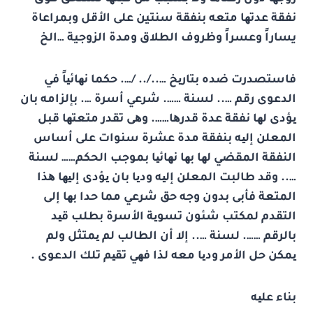
نفقة عدتھا متعه بنفقة سنتين على الأقل وبمراعاة
يساراً وعسراً وظروف الطلاق ومدة الزوجية …الخ
فاستصدرت ضده بتاریخ …../.. /…. حكما نھائیاً في
الدعوى رقم ….. لسنة ……. شرعي أسرة …. بإلزامه بان
یؤدى لھا نفقة عدة قدرھا……. وھى تقدر متعتھا قبل
المعلن إلیه بنفقة مدة عشرة سنوات على أساس
النفقة المقضي لھا بھا نھائیا بموجب الحكم…… لسنة
….. وقد طالبت المعلن إلیه ودیا بان یؤدى إلیھا ھذا
المتعة فأبى بدون وجه حق شرعي مما حدا بھا إلى
التقدم لمكتب شئون تسویة الأسرة بطلب قید
بالرقم ……. لسنة ….. إلا أن الطالب لم یمتثل ولم
یمكن حل الأمر ودیا معه لذا فھي تقیم تلك الدعوى .
بناء علیه