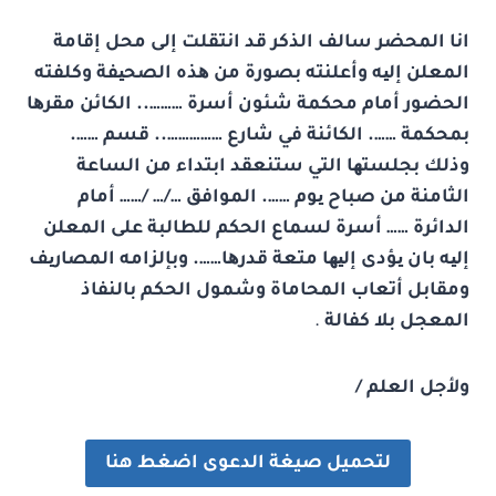
انا المحضر سالف الذكر قد انتقلت إلى محل إقامة
المعلن إلیه وأعلنته بصورة من ھذه الصحیفة وكلفته
الحضور أمام محكمة شئون أسرة ……….. الكائن مقرھا
بمحكمة ……. الكائنة في شارع …………….. قسم …….
وذلك بجلستھا التي ستنعقد ابتداء من الساعة
الثامنة من صباح یوم ……. الموافق …/… /…… أمام
الدائرة …… أسرة لسماع الحكم للطالبة على المعلن
إلیه بان یؤدى إلیھا متعة قدرھا……. وبإلزامه المصاریف
ومقابل أتعاب المحاماة وشمول الحكم بالنفاذ
المعجل بلا كفالة
.
ولأجل العلم /
لتحميل صيغة الدعوى اضغط هنا