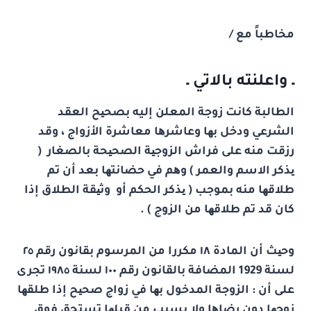
مخاطباً مع /
ـ واعلنته بالاتي ـ
الطالبة كانت زوجة المعلن إل
يه
بصحیح العقد
الشرعي ودخل بھا وعاشرھا معاشرة الأزواج ، وقد
رزقت منه على فراش الزوجیة الصحیحة بالصغار (
یذكر الاسم والعمر ) وھم في حضانتھا بعد أن تم
طلاقھا منه بموجب ( یذكر الحكم أو وثیقة الطلاق إذا
كان قد تم طلاقھا من الزوج ) .
وحیث أن المادة
١٨
مكررا من المرسوم بقانون رقم
٢٥
لسنة
1929
المضافة بالقانون رقم
١٠٠
لسنة
١٩٨٥
تجرى
على أن : الزوجة المدخول بھا في زواج صحیح إذا طلقھا
زوجھا دون رضاھا ولا بسبب من قبلھا تستحق فوق