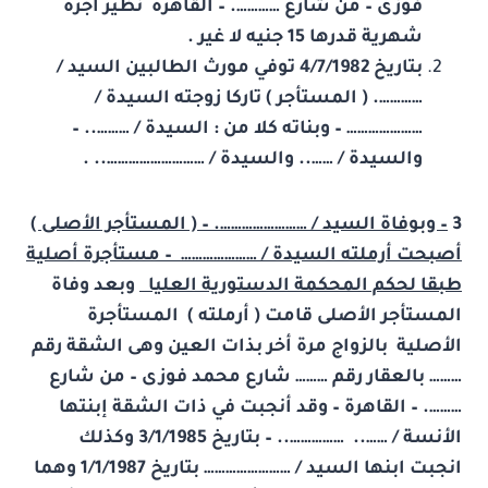
فوزى – من شارع …………. – القاهرة نظير أجرة
شهرية قدرها 15 جنيه لا غير .
بتاريخ 4/7/1982 توفي مورث الطالبين السيد /
…………. ( المستأجر ) تاركا زوجته السيدة /
………………… – وبناته كلا من : السيدة / ……….. –
والسيدة / …….. والسيدة / ……………………….. .
3
– وبوفاة السيد / ……………………. – ( المستأجر الأصلى )
أصبحت أرملته السيدة / ………………… – مستأجرة أصلية
طبقا لحكم المحكمة الدستورية العليا
وبعد وفاة
المستأجر الأصلى قامت ( أرملته ) المستأجرة
الأصلية بالزواج مرة أخر بذات العين وهى الشقة رقم
……… بالعقار رقم ……… شارع محمد فوزى – من شارع
………. – القاهرة – وقد أنجبت في ذات الشقة إبنتها
الأنسة / …….. …………….. – بتاريخ 3/1/1985 وكذلك
انجبت ابنها السيد / …………………… بتاريخ 1/1/1987 وهما