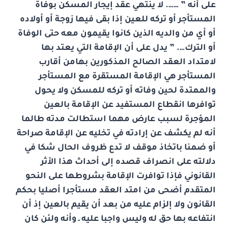
على أنه ” ……. لا ينتهي عقد إيجار المسكن بوفاة
المستأجر أو تركه للعين إذا بقى فيها زوجة أو أولاده
أو أي من والديه الذين كانوا يقيمون معه حتى الوفاة
أو الترك…. ” يدل على أن الإقامة التي يعتد بها
لامتداد العقد الصالح المذكورين بهامن أقارب
المستأجر هي الإقامة المستقرة مع المستأجر
والممتدة لحين وفاته أو تركه للمسكن ولا يحول
توافرها انقطاع المستفيد عن الإقامة بالعين
المؤجرة لسبب عارض مهما استطالت مدته طالما
أنه لم يكشف عن إرادته في تخليه عن الإقامة صراحة
أو ضمنا باتخاذ موقف لا تدع ظروف الحال شكا في
دلالته على انصراف قصده إلى أحداث هذا الأثر
القانوني فإذا توافرت الإقامة بشروطها على النحو
المتقدم أضحى من امتد العقد مستأجرا أصليا بحكم
القانون ولا إلزام عليه من بعد أن يقيم بالعين إذ أن
انتفاعه بها حق له وليس واجبا عليه ـ وأنه ولئن كان