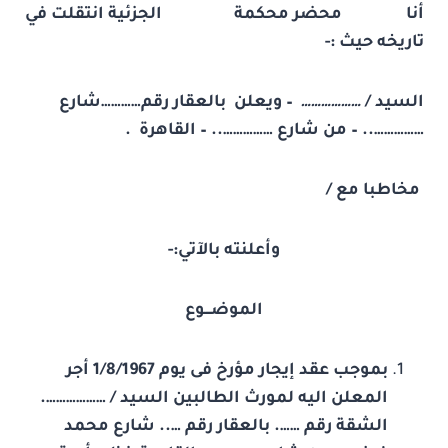
أنا محضر محكمة الجزئية انتقلت في
تاريخه حيث :-
السيد /
………………
– ويعلن بالعقار رقم…………شارع
…………….. – من شارع …………….. – القاهرة .
مخاطبا مع /
وأعلنته بالآتي:-
الموضـــوع
بموجب عقد إيجار مؤرخ فى يوم 1/8/1967 أجر
المعلن اليه لمورث الطالبين السيد / ……………….
الشقة رقم ……. بالعقار رقم ….. شارع محمد