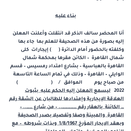
بنـاء عليـه
أنا المحضر سالف الذكر قد انتقلت وأعلنت المعلن
إليه بصورة من هذه الصحيفة للعلم بما جاء بها
وكلفته بالحضور أمام الدائرة ( ) إيجارات كلى
شمال القاهرة – الكائن مقرها بمحكمة شمال
القاهرة بالعباسية – بشارع امتداد رمسيس – قسم
الوايلي – القاهرة – وذلك في تمام الساعة التاسعة
من صباح يوم الموافق / ( )
2022
ليسمع المعلن إليه الحكم عليه بثبوت
العلاقة الإيجارية وإمتدادها للطالبان عن الشقة رقم
… الكائنة بالعقار رقم …………….. – من شارع …….. –
القاهرة والمبينة وصفا وتفصيلا بصدر الصحيفة
وبعقد الإيجار المؤرخ 1/8/1967 وبذات شروطه – مع