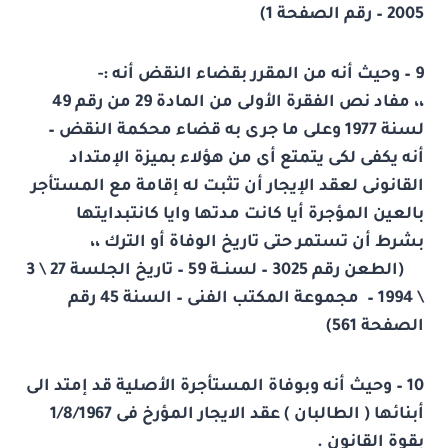
2005 – رقم الصفحة 1)
9 – وحيث أنه من المقرر بقضاء النقض أنه :-
،، مفاد نص الفقرة الأولى من المادة 29 من رقم 49
لسنة 1977 وعلى ما جرى به قضاء محكمة النقض –
أنه يكفى لكى يتمتع أى من هؤلاء بميزة الإمتداد
القانونى لعقد الإيجار أن تثبت له إقامة مع المستأجر
بالعين المؤجرة أيا كانت مدتها وايا كانتبدايتها
بشرط أن تستمر حتى تاريخ الوفاة أو الترك ،،
(الطعن رقم 3025 – لسنــة 59 – تاريخ الجلسة 27 \ 3
\ 1994 – مجموعة المكتب الفنى – السنة 45 رقم
الصفحة 561)
10 – وحيث أنه وبوفاة المستأجرة الأصلية قد إمتد الى
أبنائها ( الطالبان ) عقد الايجار المؤرخ فى 1/8/1967
بقوة القانون .