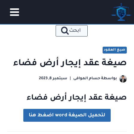
لتجاوز
لى
لمحتوى
ابحث
صيغ العقود
صيغة عقد إيجار أرض فضاء
بواسطة
حسام الموافى
سبتمبر 8, 2023
صيغة عقد إيجار أرض فضاء
لتحميل الصيغة word اضغط هنا