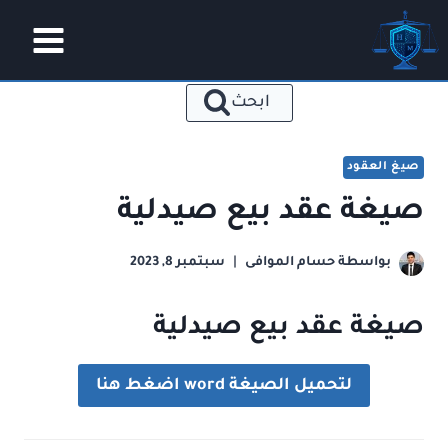
لتجاوز
لى
لمحتوى
ابحث
صيغ العقود
صيغة عقد بيع صيدلية
بواسطة
حسام الموافى
سبتمبر 8, 2023
صيغة عقد بيع صيدلية
لتحميل الصيغة word اضغط هنا