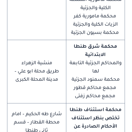
محكمة مأمورية السنطة
الكلية والجزئية
محكمة مامورية كفر
الزيات الكلية والجزئية
محكمة بسيون الجزئية
محكمة شرق طنطا
الابتدائية
والمحاكم الجزئية التابعة
منشية الزهراء
لها
طريق محلة ابو علي –
محكمة سمنود الجزئية
مدينة المحلة الكبرى
مجمع محاكم قطور
مجمع محاكم زفتى
محكمة استئناف طنطا
شارع طه الحكيم – امام
تختص بنظر استئناف
محطة القطار – قسم
الأحكام الصادرة عن
ثانى طنطا