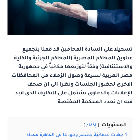
تسهيلا على السادة المحامين قد قمنا بتجميع
عناوين المحاكم المصرية (المحاكم الجزئية والكلية
والاستئنافية) وفقاً لتوزيعها مكانياً في جمهورية
مصر العربية لسرعة وصول الزملاء من المحافظات
الاخرى لحضور الجلسات ونظرا الى ان صحف
الإعلانات والدعاوى تشتمل على التكليف الذى لابد
فيه ان نحدد المحكمة المختصة
المحتويات
إخفاء
1
جهات قضائية يقتصر وجودها فى القاهرة فقط: