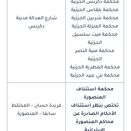
محكمة دكرنس الجزئية
محكمة بلقاس الجزئية
محكمة شربين الجزئية
شارع العدالة مدينة
محكمة المنزلة الجزئية
دكرنس
محكمة ميت سلسيل
الجزئية
محكمة منية النصر
الجزئية
محكمة المطرية الجزئية
محكمة بني عبيد الجزئية
محكمة استئناف
المنصورة
تختص بنظر استئناف
فريدة حسان – المختلط
الأحكام الصادرة عن
سابقا – المنصورة
محاكم المنصورة
الابتدائية