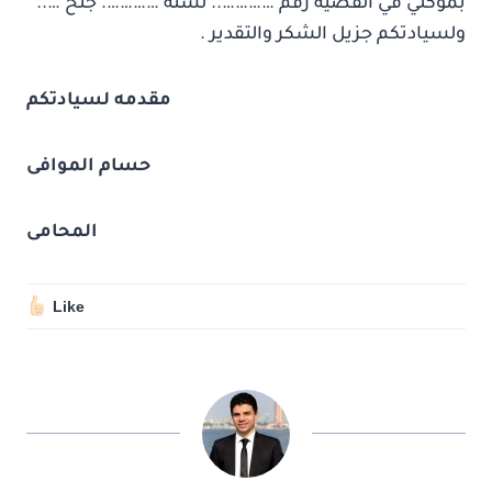
بموكلي في القضية رقم ………….. لسنة …………. جنح …..
ولسيادتكم جزيل الشكر والتقدير .
مقدمه لسيادتكم
حسام الموافى
المحامى
Like