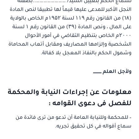
لسماع الحكم بتعيين السيد/ ……………………..بصفته
النجل الأكبر للمدعى عليها قيماً لها تطبيقا لنص المادة
(٦۸) من القانون رقم ۱۱۹ لسنة ۱۹۵۲م الخاص بالولاية
على المال ، ونص المادة (۳۹) من القانون رقم ۱ لسنة
۲۰۰۰م الخاص بتنظيم التقاضي في أمور الأحوال
الشخصية وإلزامها المصاريف ومقابل أتعاب المحاماة
وشمول الحكم بالنفاذ المعجل بلا كفالة.
ولأجل العلم ,,,,,,,,,
معلومات عن إجراءات النيابة والمحكمة
للفصل فى دعوى القوامه :
– للمحكمة وللنيابة العامة أن تدعو من ترى فائدة من
سماع أقواله في كل تحقيق تجريه.