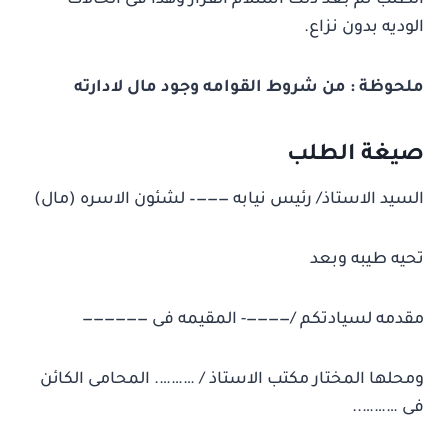
الطلب ثم بعد ذلك استلام القرار وهذا فى الحالات
الوديه بدون نزاع.
ملحوظة : من شروط القوامه وجود مال لادارته
صيغة الطلب
السيد الاستاذ/ رئيس نيابه ———– لشئون الاسره (مال)
تحيه طيبه وبعد
مقدمه لسيادتكم /————- المقيمه فى ——————
ومحلها المختار مكتب الاستاذ / ………. المحامى الكائن
فى ………..