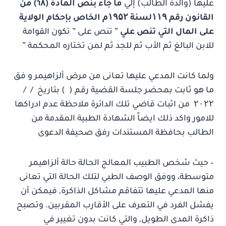
عليها (والدة الطالب) إلي
ما جاء بنص المادة (٦۸) من
القانون رقم ۱۱۹لسنة ۱۹۵۲م الخاص بإحكام الولاية
على المال التي تنص علي
” تنص على ” تكون القوامة
للابن البالغ ثم الأب ثم للجد ثم لمن تختاره المحكمة ”
ولما كانت المدعي عليها تعانى من مرض ألزاهيمر و فق
ما هو ثابت بمحضر جلسة القضية رقم ( ) بتاريخ / /
۲۰۲۲ من اثبات قاضي تلك الدائرة ملاحظة عدم ادراكها
للامور واكد ذلك ايضاً الشهادة الطبية المقدمة من
الطالب بحافظة المستندات رفق صحيفة الدعوى
– حيث شخص الطبيب المعالج الحالة حالة ألزاهيمر
متوسطة، ووفق الوصف الطبي لتلك الحالة التي تعانى
منها المدعي عليها تتفاقم مشاكل الذاكرة, فيمكن أن
يفشل الفرد في التعرف على الأقارب المقربين. وتصبح
ذاكرة المدى الطويل, والتي كانت بدون تغيير في