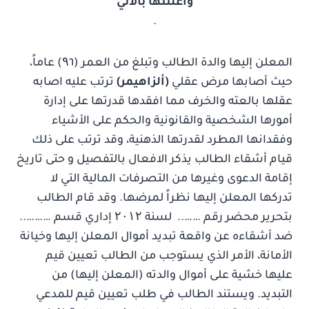
وأعلنتها بالآتي
.
المعلن إليها والدة الطالب وتبلغ من العمر (۹٦) عاماً،
حيث أصابها مرض عقلي
(ألزاهيمر)
ترتب عليه اصابه
عقلها بالعته والخرف مما افقدها قدرتها على إدارة
أمورها الشخصية والقانونية والحكم على الأشياء
وفقدانها المطرد لقدرتها الذهنية، وقد ترتب على ذلك
قيام أشقاء الطالب يذكر الافعال بالتفصيل و حتى تاريخ
إقامة الدعوى وغيرها من التصرفات المالية التي لا
تدركها المعلن إليها نظراً لمرضها. وقد قام الطالب
بتحرير محضر رقم …….. لسنة ۲۰۱۲ إداري قسم ………..
ضد أشقاءه عن واقعة تبديد أموال المعلن إليها وخيانة
الأمانة، الأمر الذي يستوجب من الطالب تعيين قيم
عليها خشية على أموال والدته (المعلن إليها) من
التبديد. ويستند الطالب في طلب تعيين قيم للمدعي