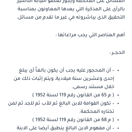
المسائل على المحكمة ويجوز لعضو النيابة التأشير
بالرأى على المذكرة التي يعدها المعاونون بمناسبة
التحقيق الذى يباشرونه في غير ما تقدم من مسائل.
أهم العناصر التي يجب مراعاتها :
الحجــر :
– أن المحجور عليه يجب أن يكون بالغاً أى يبلغ
إحدى وعشرين سنة ميلادية، ويتم إثبات ذلك من
خلال مستند رسمى.
( م 65 من القانون رقم 119 لسنة 1952 )
– تكون القوامة للابن البالغ ثم للأب ثم للجد ثم لمن
تختاره المحكمة.
( م 68 من القانون رقم 119 لسنة 1952 )
– أن مفهوم الابن البالغ ينطبق أيضا على الابنة