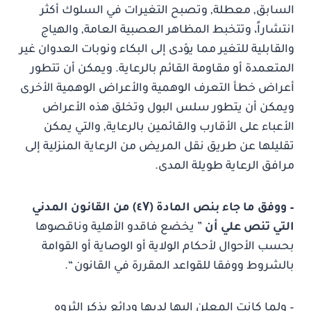
السابق, معطلة, وتصبح التغيرات في السلوك أكثر
انتشاراً، وتتخبط المظاهر العصبية العامة, والهياج
والقابلية للتغير مما يؤدى إلى البكاء ونوبات العدوان غير
المتعمدة أو مقاومة القائم بالرعاية. ويمكن أن تتطور
أعراض خطأ التعرف الوهمية والأعراض الوهمية الأخرى
ويمكن أن يتطور سلس البول وتخلق هذه الأعراض
الأعباء على الأقارب والقائمين بالرعاية, والتي يمكن
تقليلها عن طريق نقل المريض من الرعاية المنزلية إلى
مرافق الرعاية طويلة المدى.
– ووفق ما جاء بنص المادة (٤۷) من القانون المدني
التي تنص علي أن
” يخضع فاقدو الأهلية وناقصوها
بحسب الأحوال لأحكام الولاية أو الوصاية أو القوامة
بالشروط ووفقا للقواعد المقررة في القانون “.
– ولما كانت المعلن إليها لديها ودائع يذكر الثروه