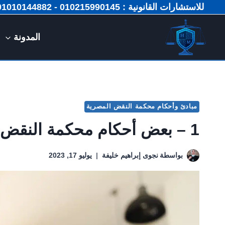
لتجاوز
للاستشارات القانونية : 010215990145 - 01010144882 📞
لى
لمحتوى
المدونة
مبادئ وأحكام محكمة النقض المصرية
1 – بعض أحكام محكمة النقض في البلاغ الكاذب
بواسطة
نجوى إبراهيم خليفة
يوليو 17, 2023