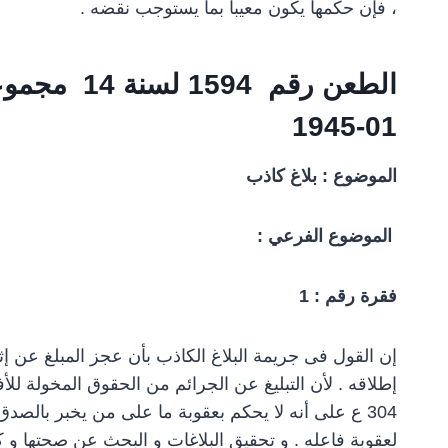
، فإن حكمها يكون معيباً بما يستوجب نقضه .
الطعن رقم 1594 لسنة 14 مجموعة عمر 6ع صفحة رقم 581
01-1945
الموضوع : بلاغ كاذب
الموضوع الفرعي
:
فقرة رقم : 1
إن القول فى جريمة البلاغ الكاذب بأن عجز المبلغ عن إثبا
إطلاقه . لأن التبليغ عن الجرائم من الحقوق المخولة لل
304 ع على أنه لا يحكم بعقوبة ما على من يخبر بالصد
لعقوبة فاعله . و تحقيق البلاغات و البحث عن صحتها و ك