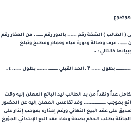
موضوع
ى ( الطالب ) الشقة رقم …….. بالدور رقم …….. من العقار رقم
 …….. غرف وصالة ودورة مياه وحمام ومطبخ وتبلغ
انها كالتالي : –
۱ ـ الحد البحري ……………… بطول …….. ۲ ـ الحد الشرقي ……………… بطول …….. ۳ ـ الحد القبلي ……….….…… بطول …….. ٤ ـ
امل عداً ونقداً من يد الطالب ليد البائع المعلن إليه وقت
ى البائع بموجب …………………. وقد تقاعس المعلن إليه عن الحضور
ق على عقد البيع النهائي ورغم إعذاره بموجب إنذار على
ماثلة بطلب الحكم بصحة ونفاذ عقد اليع الإبتدائي المؤرخ