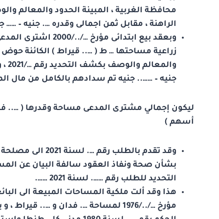
الراهنة ، مقابل ثمن اجمالى وقدره …. جنيه – …
وبعقد بيع ابتدائى مؤ
زراعية مساحتها … ط ( ….. قيراط ) الكائنة حوض …–
والم
جنيه – …….. جنيه تم سدادهم بالكامل من مال ا
ليكون إجمالي مشترى المدعى مساحة وقدرها ( ….. فدان 
أسهم )
وقد تقدم بالطلب ر
بشأن صحة ونفاذ العقود سالفة البيان عن المس
التحديد للطلب رقم ……. لسنة 2021 …….
هذا وقد ألت ملكية المساحات المبيعة الى البائ
مؤرخ …/../1976 لمساحة …. فدان و ….. ق