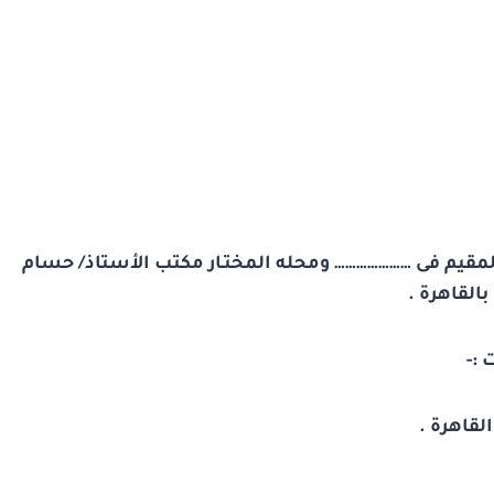
مقيم فى ………………… ومحله المختـار مكتب الأستاذ/ حسام
القاهرة .
 :-
لقاهرة .