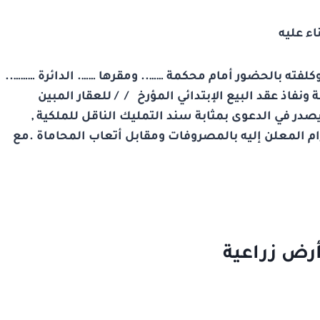
اء عليه
كلفته بالحضور أمام محكمة …….. ومقرها ……. الدائرة ………..
فاذ عقد البيع الإبتدائي المؤرخ / / للعقار المبين
در في الدعوى بمثابة سند التمليك الناقل للملكية ,
ام المعلن إليه بالمصروفات ومقابل أتعاب المحاماة .مع
رض زراعية