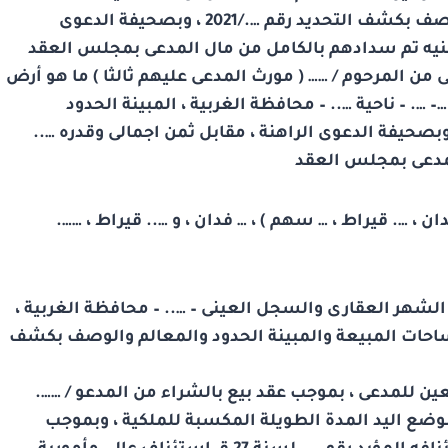
محافظة الغربية ، المبينة الحدود والمعالم والوصف بكشف التحديد رقم …./2021 ، وبصحيفة الدعوى
… جنيه تم سدادهم بالكامل من مال المدعى بمجلس العقد
رخ …/../2000 اشترى المدعى من المرحوم / …… ( مورث المدعى عليهم ثالثا ) ما هو أرض
 …. – ناحية ….. – محافظة الغربية ، المبينة الحدود
عالم والوصف بكشف التحديد رقم …/2021 ، وبصحيفة الدعوى الراهنة ، مقابل ثمن اجمالى وقدره …..
لمدعى بمجلس العقد
، …. قيراط ، … سهم ) ، … فدان ، و ….. قيراط ، …….
قم …. لسنة 2021 الى مصلحة الشهر العقارى والسجل العينى – ….. – محافظة الغربية ،
احات المبيعة والمبينة الحدود والمعالم والوصف بكشف
عين للمدعى ، بموجب عقد بيع بالشراء من المدعو / …….
يراط ، و بوضع اليد المدة الطويلة المكسبة للملكية ، وبموجب