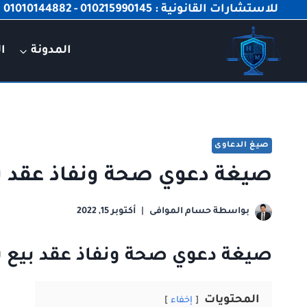
لتجاوز
للاستشارات القانونية : 010215990145 - 01010144882 📞
لى
لمحتوى
المدونة
ال
صيغ الدعاوى
صيغة دعوي صحة ونفاذ عقد ب
بواسطة
حسام الموافى
أكتوبر 15, 2022
صيغة دعوي صحة ونفاذ عقد بيع 
المحتويات
إخفاء