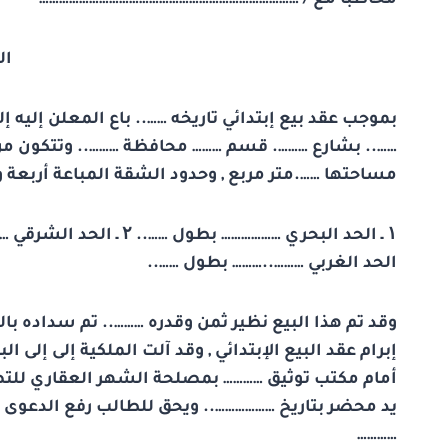
ال
بموجب عقد بيع إبتدائي تاريخه …….. باع المعلن إليه إل
…….. بشارع ………. قسم ……… محافظة ……….. وتتكون من
مساحتها …….متر مربع , وحدود الشقة المباعة أربعة وبي
الحد الغربي ………..……… بطول ……..
وقد تم هذا البيع نظير ثمن وقدره ……….. تم سداده بالك
إبرام عقد البيع الإبتدائي , وقد آلت الملكية إلى إل
أمام مكتب توثيق ………… بمصلحة الشهر العقاري للتصدي
يد محضر بتاريخ ……………….. ويحق للطالب رفع الدعوى ال
…………