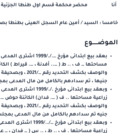
أنا محضر محكمة قسم اول طنطا الجزئية قد انتق
خامسا : السيد / أمين عام السجل العينى بطنطا ب
الموضــــــوع
بعقد بيع ابتدائى مؤرخ 
مساحتها … ف ، .. ط ( ….. أفدنة ، …. قيراط ) الك
والوصف بكشف التحد
جنيها ، تم سدادهم بالكامل من مال المدعى بم
وبعقد بيع ابتدائى مؤرخ
زراعية مساحتها .. ف ( …. فدان) الكائنة حوض ….. 
والوصف بكشف التحد
جنيه تم سدادهم بالكامل من مال المدعى بمجل
وبعقد بيع ابتدائى مؤ
زراعية مساحتها . ف ، .. ط ، .. س ( … فدان ، … ع