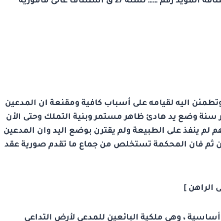
الحكم رقم ….. لسنة 1980 مدنى كلى طنطا واستئنافه المؤيد رقم …… لسنة 27 ق استئناف عالى مأمورية
ة وتطمئن اليه لقيامه على أسباب كافية ومقنعة ان المدعين
 سنة وضع يد هادئ ظاهر مستمر وبنية التملك وحتى الأن
 …… /78 سند المدعى عليهم لم ينفذ على الطبيعة ولم يقترن بوضع اليد وان المدعين
من ثم فان المحكمة تستخلص من جماع ما تقدم صورية عقد
 الراهن ]
ساسية ، وهى ملكية البائعين للمدعى لأرض التداعي