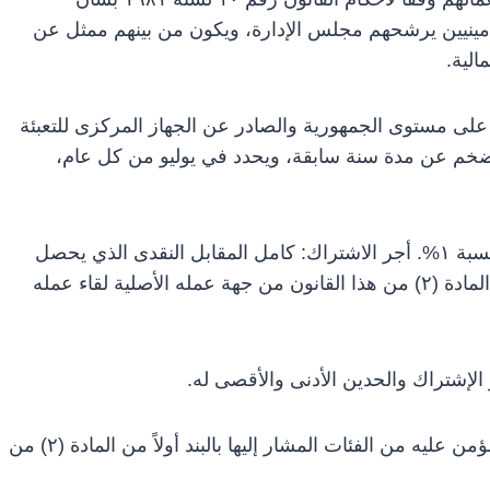
تأمينيين يرشحهم مجلس الإدارة، ويكون من بينهم ممثل عن
الية.
على مستوى الجمهورية والصادر عن الجهاز المركزى للتعبئة
تضخم عن مدة سنة سابقة، ويحدد في يوليو من كل عام،
۷- سعر الخصم الإكتوارى: معدل التضخم مضافاً إليه نسبة ۱%. أجر الاشتراك: كامل المقابل النقدى الذي يحصل
عليه المؤمن عليه من الفئات المشار إليها بالبند أولاً من المادة (۲) من هذا القانون من جهة عمله الأصلية لقاء عمله
الإشتراك والحدين الأدنى والأقصى له.
۸- أجر الاشتراك: المقابل النقدى الذي يحصل عليه المؤمن عليه من الفئات المشار إليها بالبند أولاً من المادة (۲) من