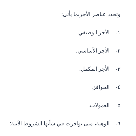
وتحدد عناصر الأجربما يأتي:
۱- الأجر الوظيفي.
۲- الأجر الأساسي.
۳- الأجر المكمل.
٤- الحوافز.
۵- العمولات.
٦- الوهبة، متى توافرت في شأنها الشروط الآتية: