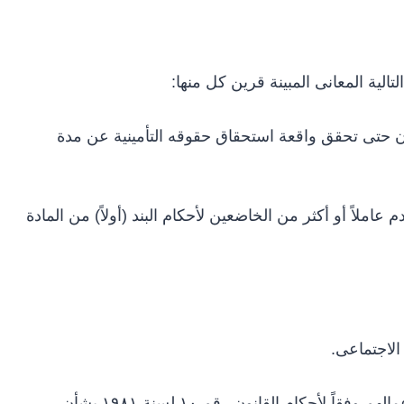
الية المعانى المبينة قرين كل منها:
ن حتى تحقق واقعة استحقاق حقوقه التأمينية عن مدة
اً أو أكثر من الخاضعين لأحكام البند (أولاً) من المادة
۵- لجنة الخبراء: تتكون من خبراء إكتواريين يزاولون أعمالهم وفقاً لأحكام القانون رقم ۱۰ لسنة ۱۹۸۱ بشأن