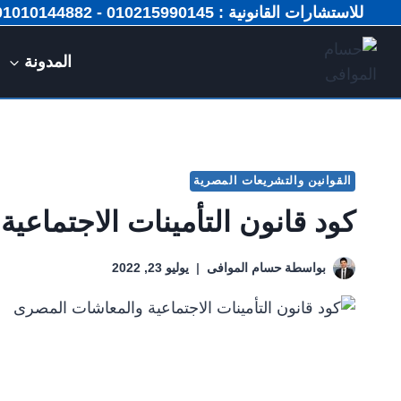
لتجاوز
للاستشارات القانونية : 010215990145 - 01010144882 📞
لى
لمحتوى
المدونة
القوانين والتشريعات المصرية
كود قانون التأمينات الاجتماع
بواسطة
حسام الموافى
يوليو 23, 2022